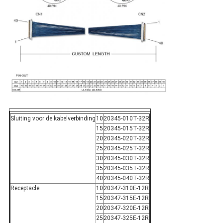
Sluiting voor de kabelverbinding
10
20345-010T-32R
15
20345-015T-32R
20
20345-020T-32R
25
20345-025T-32R
30
20345-030T-32R
35
20345-035T-32R
40
20345-040T-32R
Receptacle
10
20347-310E-12R
15
20347-315E-12R
20
20347-320E-12R
25
20347-325E-12R