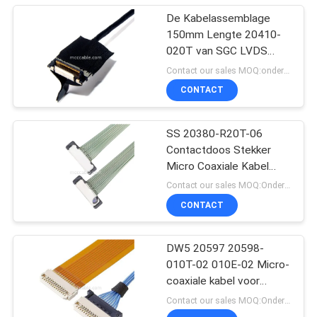
De Kabelassemblage
150mm Lengte 20410-
020T van SGC LVDS
voor LCD het Scherm
Contact our sales MOQ:onderhandelbaar
CONTACT
SS 20380-R20T-06
Contactdoos Stekker
Micro Coaxiale Kabel
Connector
Contact our sales MOQ:Onderhandelbaar
CONTACT
DW5 20597 20598-
010T-02 010E-02 Micro-
coaxiale kabel voor
ontvangstplug
Contact our sales MOQ:Onderhandelbaar