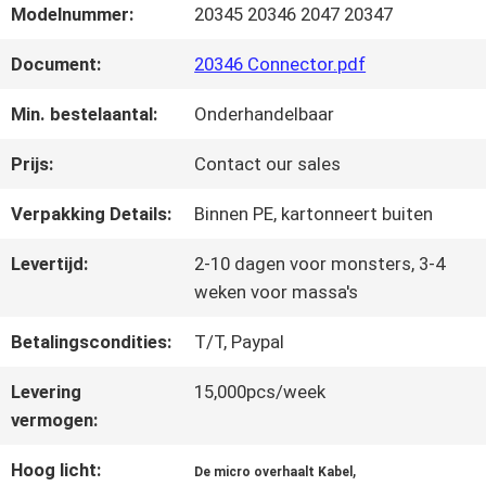
FABRIEKSTOUR
Modelnummer:
20345 20346 2047 20347
Document:
20346 Connector.pdf
KWALITEITSCONTROLE
Min. bestelaantal:
Onderhandelbaar
NEEM
Prijs:
Contact our sales
CONTACT
Verpakking Details:
Binnen PE, kartonneert buiten
MET
Levertijd:
2-10 dagen voor monsters, 3-4
weken voor massa's
ONS
Betalingscondities:
T/T, Paypal
OP
Levering
15,000pcs/week
vermogen:
NIEUWS
Hoog licht:
,
De micro overhaalt Kabel