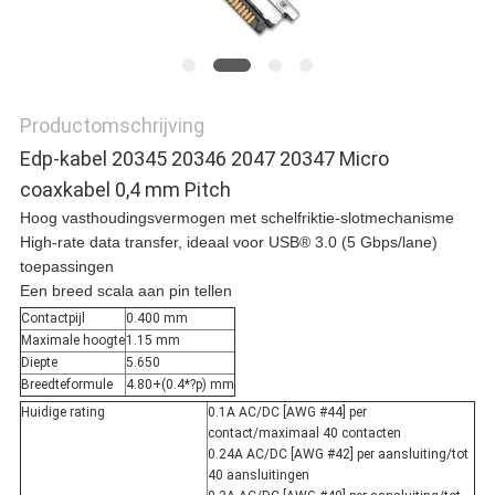
Productomschrijving
Edp-kabel 20345 20346 2047 20347 Micro
coaxkabel 0,4 m
m Pitch
Hoog vasthoudingsvermogen met schelfriktie-slotmechanisme
High-rate data transfer, ideaal voor USB® 3.0 (5 Gbps/lane)
toepassingen
Een breed scala aan pin tellen
Contactpijl
0.400 mm
Maximale hoogte
1.15 mm
Diepte
5.650
Breedteformule
4.80+(0.4*?p) mm
Huidige rating
0.1A AC/DC [AWG #44] per
contact/maximaal 40 contacten
0.24A AC/DC [AWG #42] per aansluiting/tot
40 aansluitingen