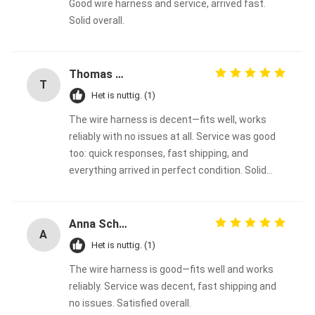
Good wire harness and service, arrived fast.
Solid overall.
Thomas Müller
T
Het is nuttig. (1)
The wire harness is decent—fits well, works
reliably with no issues at all. Service was good
too: quick responses, fast shipping, and
everything arrived in perfect condition. Solid
overall experience, happy with the purchase.
Anna Schmidt
A
Het is nuttig. (1)
The wire harness is good—fits well and works
reliably. Service was decent, fast shipping and
no issues. Satisfied overall.