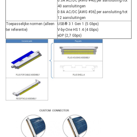
0.3A AC/DC [AWG #40] per aansluiting/tot
40 aansluitingen
0.8A AC/DC [AWG #36] per aansluiting/tot
12 aansluitingen
Toepasselijke normen (alleen
USB® 3.1 Gen 1 (5 Gbps)
ter referentie)
V-by-One HS 1.4 (4 Gbps)
eDP (2,7 Gbps)