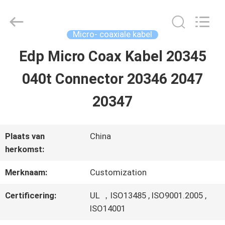
Shenzhen
Sino-
Media
Technology
Micro- coaxiale kabel
Co.,
Ltd..
Edp Micro Coax Kabel 20345
HUIS
All
Rights
040t Connector 20346 2047
Reserved.
PRODUCTEN
20347
VIDEO'S
Plaats van
China
herkomst:
OVER
Merknaam:
Customization
ONS
Certificering:
UL ，ISO13485 , ISO9001.2005 ,
ISO14001