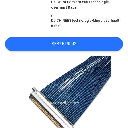
De CHINEESmicro van technologie
overhaalt Kabel
GEVALLEN
,
De CHINEEStechnologie-Micro overhaalt
Kabel
VRAAG
EEN
BESTE PRIJS
OFFERTE
SITEMAP
PRIVACYBELEID