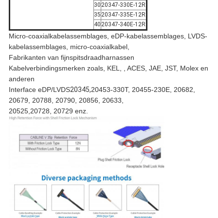
30
20347-330E-12R
35
20347-335E-12R
40
20347-340E-12R
Micro-coaxialkabelassemblages, eDP-kabelassemblages, LVDS-
kabelassemblages, micro-coaxialkabel,
Fabrikanten van fijnspitsdraadharnassen
Kabelverbindingsmerken zoals, KEL, , ACES, JAE, JST, Molex en
anderen
Interface eDP/LVDS
20345,
20453-330T, 20455-230E, 20682,
20679, 20788, 20790, 20856, 20633,
20525
,20728, 20729 enz.