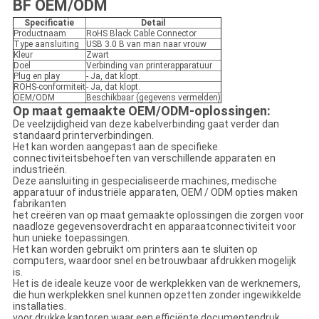
BF OEM/ODM
Specificatie
Detail
Productnaam
RoHS Black Cable Connector
Type aansluiting
USB 3.0 B van man naar vrouw
Kleur
Zwart
Doel
Verbinding van printerapparatuur
Plug en play
- Ja, dat klopt.
ROHS-conformiteit
- Ja, dat klopt.
OEM/ODM
Beschikbaar (gegevens vermelden)
Op maat gemaakte OEM/ODM-oplossingen:
De veelzijdigheid van deze kabelverbinding gaat verder dan
standaard printerverbindingen.
Het kan worden aangepast aan de specifieke
connectiviteitsbehoeften van verschillende apparaten en
industrieën.
Deze aansluiting in gespecialiseerde machines, medische
apparatuur of industriële apparaten, OEM / ODM opties maken
fabrikanten
het creëren van op maat gemaakte oplossingen die zorgen voor
naadloze gegevensoverdracht en apparaatconnectiviteit voor
hun unieke toepassingen.
Het kan worden gebruikt om printers aan te sluiten op
computers, waardoor snel en betrouwbaar afdrukken mogelijk
is.
Het is de ideale keuze voor de werkplekken van de werknemers,
die hun werkplekken snel kunnen opzetten zonder ingewikkelde
installaties.
voor drukke kantoren waar een efficiënte documentendruk