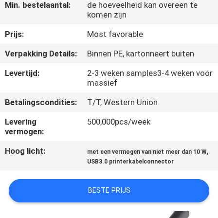
KWALITEITSCONTROLE
Min. bestelaantal:
de hoeveelheid kan overeen te
komen zijn
NEEM
Prijs:
Most favorable
CONTACT
Verpakking Details:
Binnen PE, kartonneert buiten
MET
Levertijd:
2-3 weken samples3-4 weken voor
massief
ONS
OP
Betalingscondities:
T/T, Western Union
Levering
500,000pcs/week
NIEUWS
vermogen:
Hoog licht:
,
met een vermogen van niet meer dan 10 W
GEVALLEN
USB3.0 printerkabelconnector
BESTE PRIJS
VRAAG
EEN