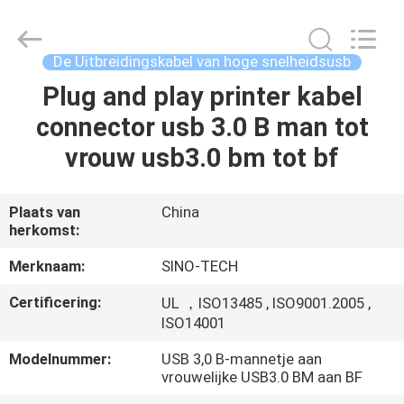
Sino-
Media
Technology
Co.,
Ltd..
De Uitbreidingskabel van hoge snelheidsusb
All
Rights
Plug and play printer kabel
HUIS
Reserved.
connector usb 3.0 B man tot
PRODUCTEN
vrouw usb3.0 bm tot bf
VIDEO'S
Plaats van
China
herkomst:
OVER
Merknaam:
SINO-TECH
ONS
Certificering:
UL ，ISO13485 , ISO9001.2005 ,
ISO14001
FABRIEKSTOUR
Modelnummer:
USB 3,0 B-mannetje aan
vrouwelijke USB3.0 BM aan BF