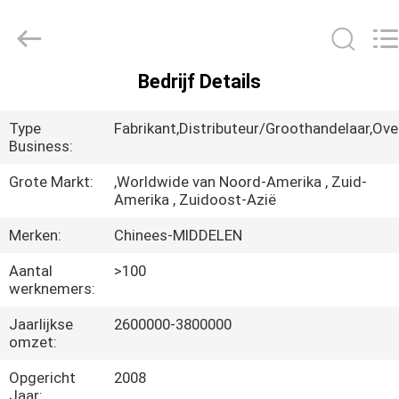
Sino-
Media
Technology
Co.,
Ltd..
All
Bedrijf Details
Rights
HUIS
Reserved.
Type
Fabrikant,Distributeur/Groothandelaar,Ove
PRODUCTEN
Business:
Grote Markt:
,Worldwide van Noord-Amerika , Zuid-
Amerika , Zuidoost-Azië
VIDEO'S
Merken:
Chinees-MIDDELEN
OVER
Aantal
>100
werknemers:
ONS
Jaarlijkse
2600000-3800000
omzet:
FABRIEKSTOUR
Opgericht
2008
Jaar: