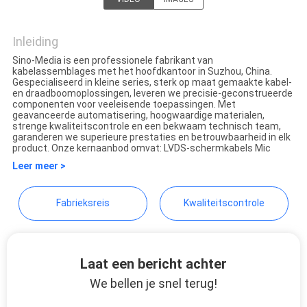
OFFERTE
Shenzhen Sino-Media
Technology Co., Ltd.
Inleiding
SITEMAP
Sino-Media is een professionele fabrikant van
kabelassemblages met het hoofdkantoor in Suzhou, China.
Gespecialiseerd in kleine series, sterk op maat gemaakte kabel-
en draadboomoplossingen, leveren we precisie-geconstrueerde
PRIVACYBELEID
componenten voor veeleisende toepassingen. Met
geavanceerde automatisering, hoogwaardige materialen,
strenge kwaliteitscontrole en een bekwaam technisch team,
garanderen we superieure prestaties en betrouwbaarheid in elk
product. Onze kernaanbod omvat: LVDS-schermkabels Mic
Leer meer >
Fabrieksreis
Kwaliteitscontrole
Laat een bericht achter
We bellen je snel terug!