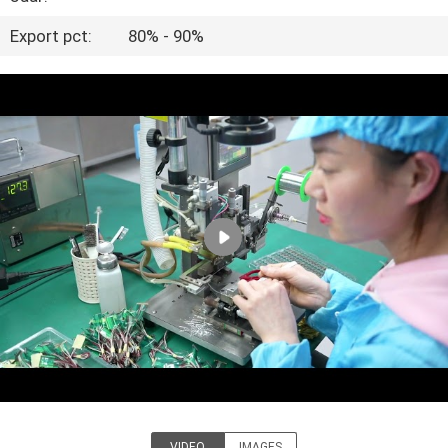
KWALITEITSCONTROLE
Export pct:
80% - 90%
NEEM
CONTACT
MET
ONS
OP
NIEUWS
GEVALLEN
VRAAG
EEN
VIDEO
IMAGES