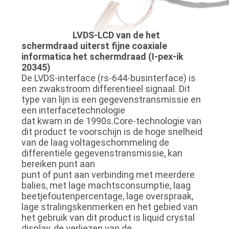
KWALITEITSCONTROLE
LVDS-LCD van de het
NEEM
schermdraad uiterst fijne coaxiale
CONTACT
informatica het schermdraad (I-pex-ik
20345)
MET
De LVDS-interface (rs-644-businterface) is
ONS
een zwakstroom differentieel signaal. Dit
type van lijn is een gegevenstransmissie en
OP
een interfacetechnologie
dat kwam in de 1990s.Core-technologie van
dit product te voorschijn is de hoge snelheid
NIEUWS
van de laag voltageschommeling de
differentiële gegevenstransmissie, kan
bereiken punt aan
GEVALLEN
punt of punt aan verbinding met meerdere
balies, met lage machtsconsumptie, laag
beetjefoutenpercentage, lage overspraak,
VRAAG
lage stralingskenmerken en het gebied van
het gebruik van dit product is liquid crystal
EEN
display, de verliezen van de