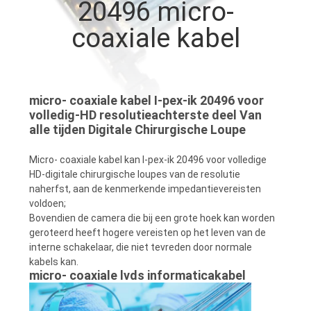
KWALITEITSCONTROLE
20496 micro-
coaxiale kabel
NEEM
CONTACT
MET
micro- coaxiale kabel I-pex-ik 20496 voor
volledig-HD resolutieachterste deel Van
ONS
alle tijden Digitale Chirurgische Loupe
OP
Micro- coaxiale kabel kan I-pex-ik 20496 voor volledige
HD-digitale chirurgische loupes van de resolutie
NIEUWS
naherfst, aan de kenmerkende impedantievereisten
voldoen;
Bovendien de camera die bij een grote hoek kan worden
GEVALLEN
geroteerd heeft hogere vereisten op het leven van de
interne schakelaar, die niet tevreden door normale
kabels kan.
micro- coaxiale lvds informaticakabel
VRAAG
EEN