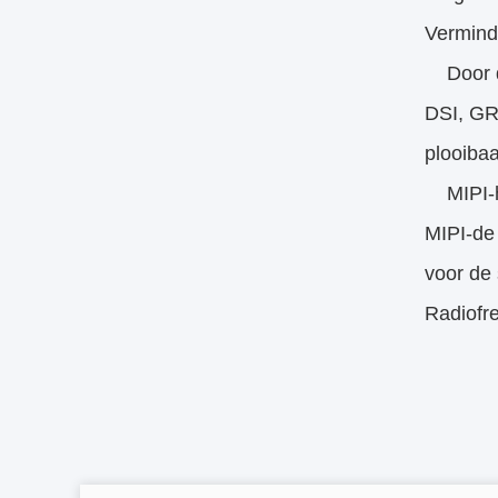
Verminde
Door div
DSI, GR
plooiba
MIPI-het
MIPI-de
voor de
Radiofre