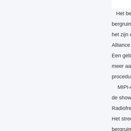
Het bed
bergruim
het zijn
Allianc
Een geb
meer aan
procedu
MIPI-de
de show
Radiofre
Het stre
bergruim