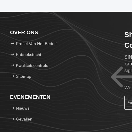
OVER ONS
S
Profiel Van Het Bedrijf
Co
Fabriekstocht
SIN
kab
Kwaliteitscontrole
sig
Sitemap
We 
EVENEMENTEN
Nieuws
Gevallen