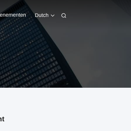
enementen
Dutch
ht