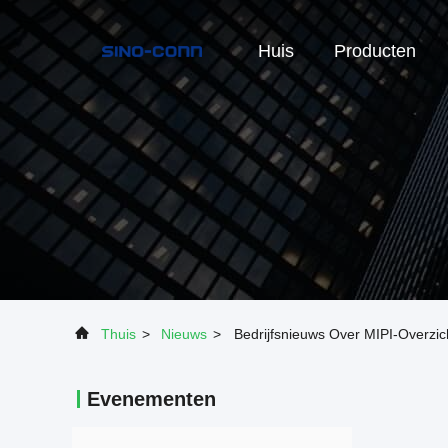
Huis
Producten
Thuis
>
Nieuws
>
Bedrijfsnieuws Over MIPI-Overzic
Evenementen