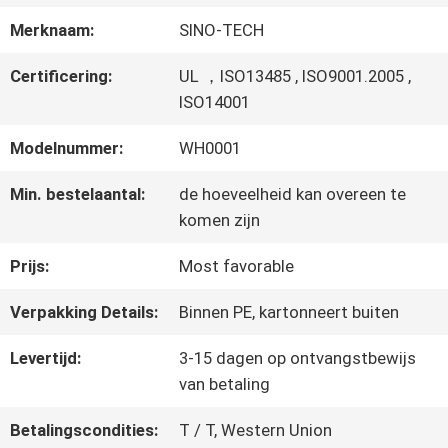
FABRIEKSTOUR
Merknaam:
SINO-TECH
KWALITEITSCONTROLE
Certificering:
UL ，ISO13485 , ISO9001.2005 ,
ISO14001
Modelnummer:
WH0001
NEEM
Min. bestelaantal:
de hoeveelheid kan overeen te
CONTACT
komen zijn
MET
Prijs:
Most favorable
ONS
Verpakking Details:
Binnen PE, kartonneert buiten
OP
Levertijd:
3-15 dagen op ontvangstbewijs
van betaling
NIEUWS
Betalingscondities:
T / T, Western Union