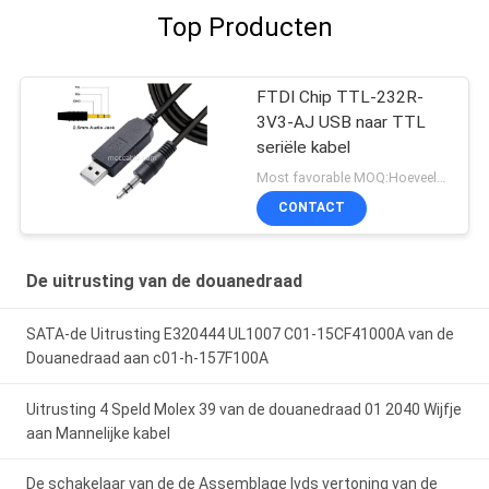
Top Producten
FTDI Chip TTL-232R-
3V3-AJ USB naar TTL
seriële kabel
Most favorable MOQ:Hoeveelheid kan onderhandeld worden ((alleen bedrijf, in plaats van persoonlijk gebruik)
CONTACT
De uitrusting van de douanedraad
SATA-de Uitrusting E320444 UL1007 C01-15CF41000A van de
Douanedraad aan c01-h-157F100A
Uitrusting 4 Speld Molex 39 van de douanedraad 01 2040 Wijfje
aan Mannelijke kabel
De schakelaar van de de Assemblage lvds vertoning van de