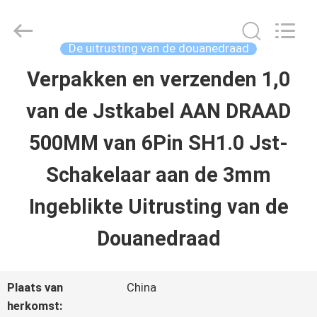
Shenzhen
Sino-
Media
Technology
De uitrusting van de douanedraad
Co.,
Ltd..
Verpakken en verzenden 1,0
HUIS
All
Rights
van de Jstkabel AAN DRAAD
Reserved.
PRODUCTEN
500MM van 6Pin SH1.0 Jst-
Schakelaar aan de 3mm
VIDEO'S
Ingeblikte Uitrusting van de
OVER
Douanedraad
ONS
Plaats van
China
herkomst: