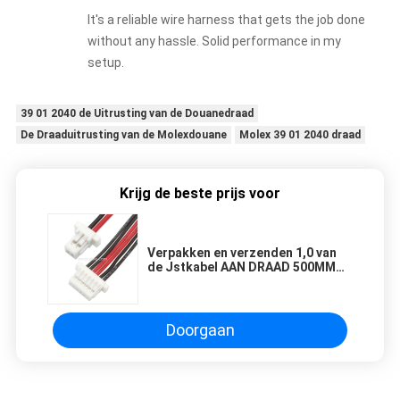
It's a reliable wire harness that gets the job done
without any hassle. Solid performance in my
setup.
39 01 2040 de Uitrusting van de Douanedraad
De Draaduitrusting van de Molexdouane
Molex 39 01 2040 draad
Krijg de beste prijs voor
Verpakken en verzenden 1,0 van
de Jstkabel AAN DRAAD 500MM
van 6Pin SH1.0 Jst-Schakelaar
aan de 3mm Ingeblikte Uitrusting
van de Douanedraad
Doorgaan