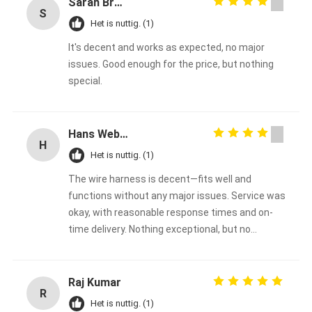
Sarah Brown
S
Het is nuttig. (1)
It's decent and works as expected, no major
issues. Good enough for the price, but nothing
special.
Hans Weber
H
Het is nuttig. (1)
The wire harness is decent—fits well and
functions without any major issues. Service was
okay, with reasonable response times and on-
time delivery. Nothing exceptional, but no
complaints either. Good enough overall.
Raj Kumar
R
Het is nuttig. (1)