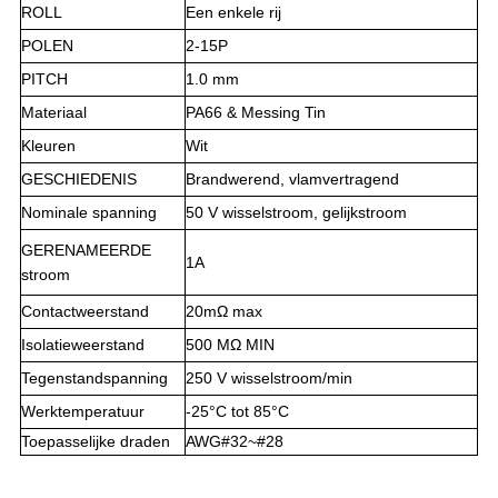
ROLL
Een enkele rij
POLEN
2-15P
PITCH
1.0 mm
Materiaal
PA66 & Messing Tin
Kleuren
Wit
GESCHIEDENIS
Brandwerend, vlamvertragend
Nominale spanning
50 V wisselstroom, gelijkstroom
GERENAMEERDE
1A
stroom
Contactweerstand
20mΩ max
Isolatieweerstand
500 MΩ MIN
Tegenstandspanning
250 V wisselstroom/min
Werktemperatuur
-25°C tot 85°C
Toepasselijke draden
AWG#32~#28