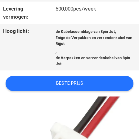
Levering
500,000pcs/week
GEVALLEN
vermogen:
Hoog licht:
,
de Kabelassemblage van 8pin Jst
VRAAG
Enige de Verpakken en verzendenkabel van
Rijjst
EEN
,
de Verpakken en verzendenkabel van 8pin
OFFERTE
Jst
BESTE PRIJS
SITEMAP
PRIVACYBELEID