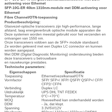
activering voor Ethernet
SFP-10G-ER 40km 1310nm-module met DDM-activering voor
Ethernet/
Fibre Channel/OTN-toepassing
Productbeschrijving:
Glasvezel-optische transceivers zijn high-performance, lange
afstand, laag energieverbruik optische module apparaten die
Deze systemen worden meestal gebruikt voor het verzenden en
ontvangen van 1550 nm.
Onze transceivers voldoen aan de SFP+ module standaard.
Ze worden geleverd met een Duplex LC connector en kunnen
worden aangepast.
Met DDM (Digital Diagnostic Monitoring) ondersteuning bieden
deze transceivers u betrouwbare
en nauwkeurige prestaties.
Technische parameters:
Eigenschappen
Specificatie
Toepassing
Ethernet/vezelkanaal/OTN
Vormfactor
SFP/ SFP+/ XFP/ QSFP/ QSFP+/ CFP/
CFP2/ CFP4
Verbinding
Duplex LC
Uitdrukkelijk
UPS DHL TNT FEDEX
Temperatuur
0°C~+70°C
MOQ
Hoeveelheid kan onderhandeld worden
DDM
- Ja, dat klopt.
Spanning
3.3V/5V/12V