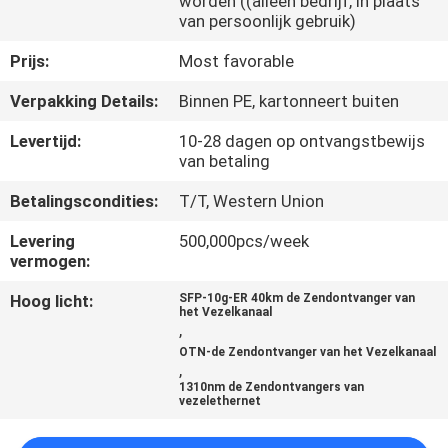
worden ((alleen bedrijf, in plaats
KWALITEITSCONTROLE
van persoonlijk gebruik)
Prijs:
Most favorable
NEEM
Verpakking Details:
Binnen PE, kartonneert buiten
CONTACT
MET
Levertijd:
10-28 dagen op ontvangstbewijs
van betaling
ONS
Betalingscondities:
T/T, Western Union
OP
Levering
500,000pcs/week
vermogen:
NIEUWS
Hoog licht:
SFP-10g-ER 40km de Zendontvanger van
het Vezelkanaal
,
GEVALLEN
OTN-de Zendontvanger van het Vezelkanaal
,
1310nm de Zendontvangers van
VRAAG
vezelethernet
EEN