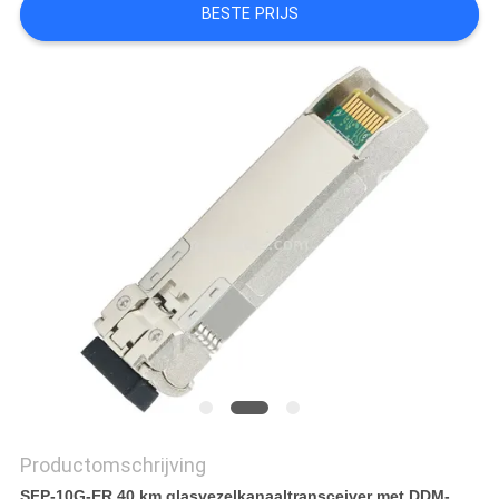
BESTE PRIJS
OFFERTE
SITEMAP
PRIVACYBELEID
Productomschrijving
SFP-10G-ER 40 km glasvezelkanaaltransceiver met DDM-