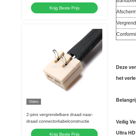
Bandbre
4-Core Crimp Terminals
Krijg Beste Prijs
Afscherm
Vergren
Conformit
Deze ver
het verl
Belangri
Video
2-pins vergrendelbare draad-naar-
draad connectorkabelconstructie
Veilig V
Ultra HD
Krijg Beste Prijs