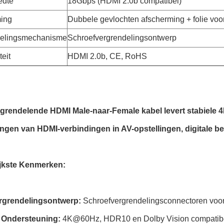
edte
18Gbps (HDMI 2.0b compatibel)
ing
Dubbele gevlochten afscherming + folie vo
delingsmechanisme
Schroefvergrendelingsontwerp
eit
HDMI 2.0b, CE, RoHS
grendelende HDMI Male-naar-Female kabel levert stabiele 4
engen van HDMI-verbindingen in AV-opstellingen, digitale b
jkste Kenmerken:
ergrendelingsontwerp:
Schroefvergrendelingsconnectoren voo
 Ondersteuning:
4K@60Hz, HDR10 en Dolby Vision compatibe