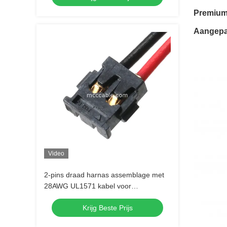
Premium 
Aangepa
Video
2-pins draad harnas assemblage met
28AWG UL1571 kabel voor
stroomsignaal
Krijg Beste Prijs