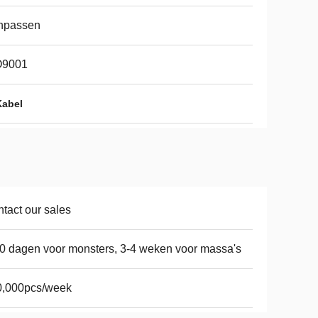
npassen
O9001
Kabel
tact our sales
0 dagen voor monsters, 3-4 weken voor massa's
0,000pcs/week