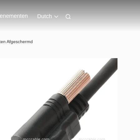
enementen
Dutch
ten Afgeschermd