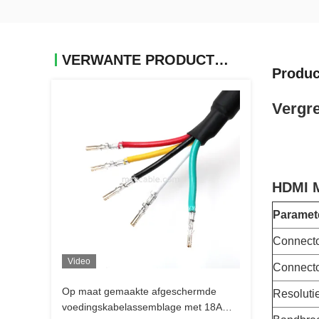
VERWANTE PRODUCTEN
Produc
Vergr
HDMI M
Paramet
Connecto
Video
Connecto
Op maat gemaakte afgeschermde
Resoluti
voedingskabelassemblage met 18AWG