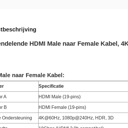
tbeschrijving
endelende HDMI Male naar Female Kabel, 4
ale naar Female Kabel:
er
Specificatie
r A
HDMI Male (19-pins)
r B
HDMI Female (19-pins)
e Ondersteuning
4K@60Hz, 1080p@240Hz, HDR, 3D