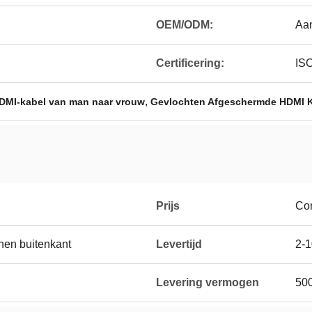
OEM/ODM:
Aa
Certificering:
IS
,
DMI-kabel van man naar vrouw
Gevlochten Afgeschermde HDMI 
Prijs
Con
nen buitenkant
Levertijd
2-1
Levering vermogen
50