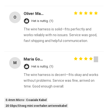
Oliver Martinez
O
Het is nuttig. (1)
The wire harness is solid—fits perfectly and
works reliably with no issues. Service was good,
fast shipping and helpful communication.
Maria Gonzalez
M
Het is nuttig. (1)
The wire harness is decent—fits okay and works
without problems. Service was fine, arrived on
time. Good enough overall.
0.4mm Micro- Coaxiale Kabel
20 Gbps/Steeg mini overhalen antennekabel