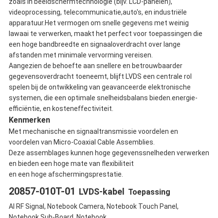
zoals in beeldschermtechnologie (bijv. LCD-panelen),
videoprocessing, telecommunicatie,auto's, en industriële
apparatuur.Het vermogen om snelle gegevens met weinig
lawaai te verwerken, maakt het perfect voor toepassingen die
een hoge bandbreedte en signaaloverdracht over lange
afstanden met minimale vervorming vereisen.
Aangezien de behoefte aan snellere en betrouwbaarder
gegevensoverdracht toeneemt, blijft LVDS een centrale rol
spelen bij de ontwikkeling van geavanceerde elektronische
systemen, die een optimale snelheidsbalans bieden.energie-
efficiëntie, en kosteneffectiviteit.
Kenmerken
Met mechanische en signaaltransmissie voordelen en
voordelen van Micro-Coaxial Cable Assemblies.
Deze assemblages kunnen hoge gegevenssnelheden verwerken
en bieden een hoge mate van flexibiliteit
en een hoge afschermingsprestatie.
20857-010T-01
LVDS-kabel
Toepassing
AI RF Signal, Notebook Camera, Notebook Touch Panel,
Notebook Sub-Board, Notebook