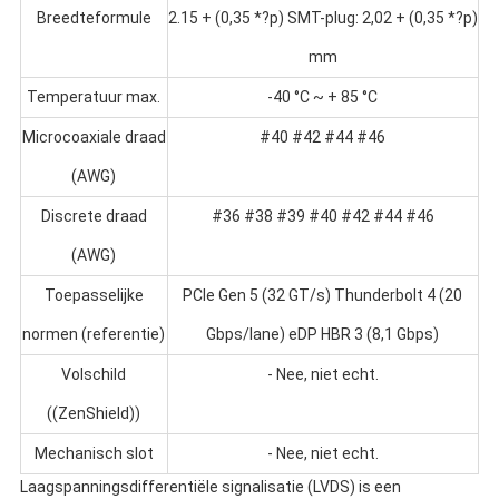
Breedteformule
2.15 + (0,35 *?p) SMT-plug: 2,02 + (0,35 *?p)
mm
Temperatuur max.
-40 °C ~ + 85 °C
Microcoaxiale draad
#40 #42 #44 #46
(AWG)
Discrete draad
#36 #38 #39 #40 #42 #44 #46
(AWG)
Toepasselijke
PCIe Gen 5 (32 GT/s) Thunderbolt 4 (20
normen (referentie)
Gbps/lane) eDP HBR 3 (8,1 Gbps)
Volschild
- Nee, niet echt.
((ZenShield))
Mechanisch slot
- Nee, niet echt.
Laagspanningsdifferentiële signalisatie (LVDS) is een