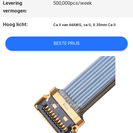
Levering
500,000pcs/week
GEVALLEN
vermogen:
Hoog licht:
,
,
Ca II van 44AWG
ca II
0.35mm Ca II
VRAAG
BESTE PRIJS
EEN
OFFERTE
SITEMAP
PRIVACYBELEID