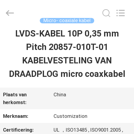
Shenzhen
Sino-
Media
Technology
Micro- coaxiale kabel
Co.,
Ltd..
LVDS-KABEL 10P 0,35 mm
HUIS
All
Rights
Pitch 20857-010T-01
Reserved.
PRODUCTEN
KABELVESTELING VAN
DRAADPLOG micro coaxkabel
VIDEO'S
Plaats van
China
OVER
herkomst:
ONS
Merknaam:
Customization
Certificering:
UL ，ISO13485 , ISO9001.2005 ,