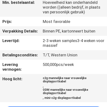
KWALITEITSCONTROLE
Min. bestelaantal:
Hoeveelheid kan onderhandeld
worden ((alleen bedrijf, in plaats
van persoonlijk gebruik)
NEEM
Prijs:
Most favorable
CONTACT
Verpakking Details:
Binnen PE, kartonneert buiten
MET
Levertijd:
2-3 weken samples3-4 weken voor
ONS
massief
OP
Betalingscondities:
T/T, Western Union
NIEUWS
Levering
500,000pcs/week
vermogen:
Hoog licht:
c2g mannelijke naar vrouwelijke
GEVALLEN
displayportkabel
,
ODM mannelijke naar vrouwelijke
displayportkabel
VRAAG
,
mini-c2g-displayportkabel
EEN