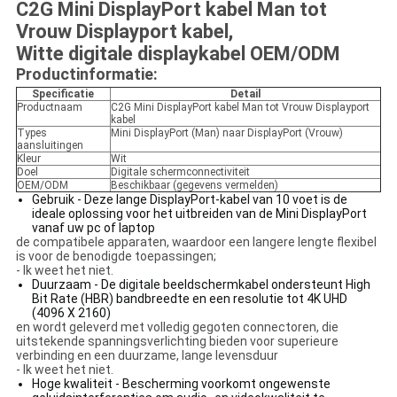
C2G Mini DisplayPort kabel Man tot
Vrouw Displayport kabel,
Witte digitale displaykabel OEM/ODM
Productinformatie:
Specificatie
Detail
Productnaam
C2G Mini DisplayPort kabel Man tot Vrouw Displayport
kabel
Types
Mini DisplayPort (Man) naar DisplayPort (Vrouw)
aansluitingen
Kleur
Wit
Doel
Digitale schermconnectiviteit
OEM/ODM
Beschikbaar (gegevens vermelden)
Gebruik - Deze lange DisplayPort-kabel van 10 voet is de
ideale oplossing voor het uitbreiden van de Mini DisplayPort
vanaf uw pc of laptop
de compatibele apparaten, waardoor een langere lengte flexibel
is voor de benodigde toepassingen;
- Ik weet het niet.
Duurzaam - De digitale beeldschermkabel ondersteunt High
Bit Rate (HBR) bandbreedte en een resolutie tot 4K UHD
(4096 X 2160)
en wordt geleverd met volledig gegoten connectoren, die
uitstekende spanningsverlichting bieden voor superieure
verbinding en een duurzame, lange levensduur
- Ik weet het niet.
Hoge kwaliteit - Bescherming voorkomt ongewenste