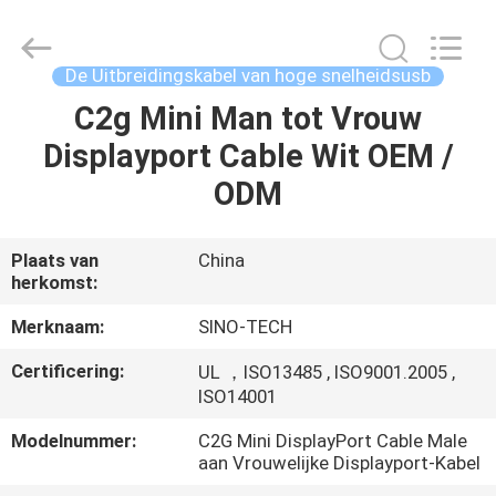
Sino-
Media
Technology
Co.,
Ltd..
De Uitbreidingskabel van hoge snelheidsusb
All
Rights
C2g Mini Man tot Vrouw
HUIS
Reserved.
Displayport Cable Wit OEM /
PRODUCTEN
ODM
VIDEO'S
Plaats van
China
herkomst:
OVER
Merknaam:
SINO-TECH
ONS
Certificering:
UL ，ISO13485 , ISO9001.2005 ,
ISO14001
FABRIEKSTOUR
Modelnummer:
C2G Mini DisplayPort Cable Male
aan Vrouwelijke Displayport-Kabel