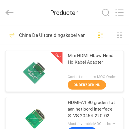
Sino-
Media
Technology
Producten
Co.,
Ltd..
All
Rights
HUIS
Reserved.
303
China De Uitbreidingskabel van hoge snelheidsusb
micro- coaxiale
PRODUCTEN
kabel
HOT
Mini HDMI Elbow Head
Hd Kabel Adapter
VIDEO'S
Contact our sales MOQ:Onderhandelbaar
OVER
ONDERZOEK NU
77
ONS
De
HDMI-A1 90 graden tot
aan het bord Interface
FABRIEKSTOUR
INFORMATICAkabel
®-VS 20454-220-02
Most favorable MOQ:de hoeveelheid kan overeen te komen zijn
van LVDS