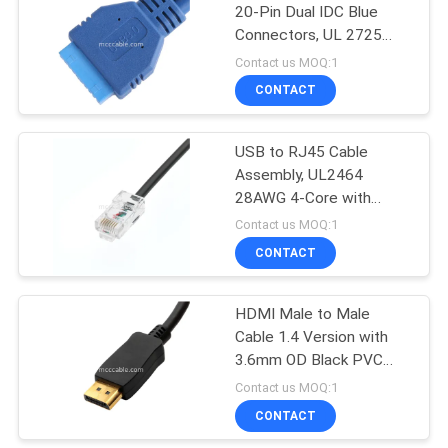
20-Pin Dual IDC Blue
Connectors, UL 2725
33
Compliant
Contact us MOQ:1
CONTACT
JST-Draaduitrusting
USB to RJ45 Cable
Assembly, UL2464
28AWG 4-Core with
Shielded 8P8C
Contact us MOQ:1
Connector
CONTACT
34
molex
HDMI Male to Male
Cable 1.4 Version with
kabelassemblage
3.6mm OD Black PVC
Jacket
Contact us MOQ:1
CONTACT