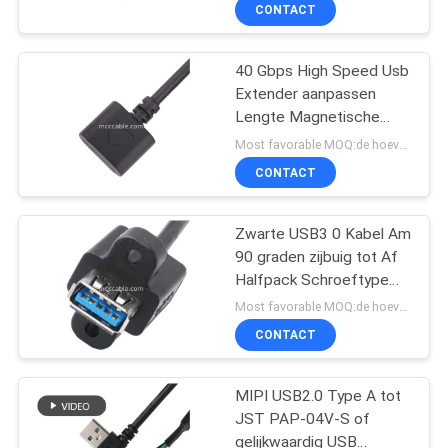
KWALITEITSCONTROLE
CONTACT
NEEM
40 Gbps High Speed Usb
157
Extender aanpassen
CONTACT
Lengte Magnetische
LVDS-
MET
connector
Most favorable MOQ:de hoeveelheid kan overeen te komen zijn
Kabelassemblage
ONS
CONTACT
OP
Zwarte USB3 0 Kabel Am
90 graden zijbuig tot Af
NIEUWS
Halfpack Schroeftype
7
Gevormd
Most favorable MOQ:de hoeveelheid kan overeen te komen zijn
Buitengebouwen
GEVALLEN
CONTACT
MIPI-kabel
VRAAG
MIPI USB2.0 Type A tot
JST PAP-04V-S of
EEN
gelijkwaardig USB