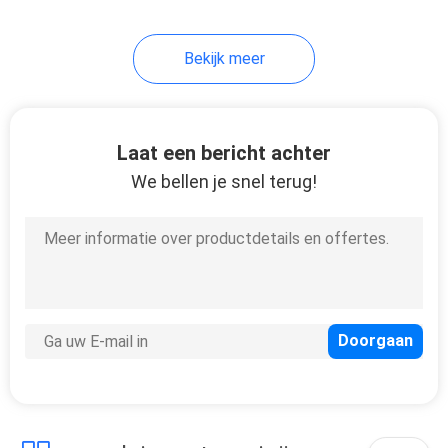
32
Bekijk meer
De Uitbreidingskabel
van hoge
snelheidsusb
Laat een bericht achter
We bellen je snel terug!
31
De Kabel van FFC
FPC