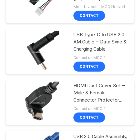
OFFERTE
AB1210 Keyboard P2
Most favorable MOQ:Hoeveelheid kan onderhandeld worden ((alleen bedrijf, in plaats van persoonlijk gebruik)
Kabelbord OEM/ODM
CONTACT
26
SITEMAP
Thunderbolt 4
USB Type-C to USB 2.0
AM Cable – Data Sync &
Kabels
PRIVACYBELEID
Charging Cable
Contact us MOQ:1
CONTACT
HDMI Dust Cover Set –
165
Male & Female
De uitrusting van de
Connector Protector
Caps for HDMI Ports
Contact us MOQ:1
douanedraad
CONTACT
USB 3.0 Cable Assembly,