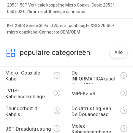
20531 50P Verticale koppeling Micro Coaxial Cable 20531-
050t-02 0,25mm rechthoekige connector
KEL XSLS Serise 30Pin 0,25mm toonhoogte XSLS20-30P
micro coaxkabel Connector OEM/ODM
populaire categorieën
Alle
Micro- Coaxiale 
De 
Kabel
INFORMATICAkabel 
Van LVDS
LVDS-
MIPI-Kabel
Kabelassemblage
Thunderbolt 4 
De Uitrusting Van 
Kabels
De Douanedraad
Molex 
JST-Draaduitrusting
Kabelassemblage