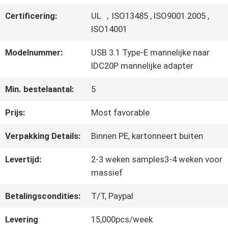
FABRIEKSTOUR
Certificering:
UL ，ISO13485 , ISO9001.2005 ,
ISO14001
KWALITEITSCONTROLE
Modelnummer:
USB 3.1 Type-E mannelijke naar
IDC20P mannelijke adapter
NEEM
Min. bestelaantal:
5
CONTACT
Prijs:
Most favorable
MET
Verpakking Details:
Binnen PE, kartonneert buiten
ONS
Levertijd:
2-3 weken samples3-4 weken voor
OP
massief
Betalingscondities:
T/T, Paypal
NIEUWS
Levering
15,000pcs/week