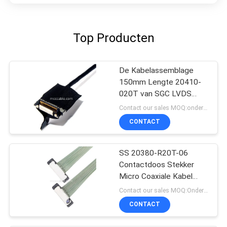
Top Producten
De Kabelassemblage
150mm Lengte 20410-
020T van SGC LVDS
voor LCD het Scherm
Contact our sales MOQ:onderhandelbaar
CONTACT
SS 20380-R20T-06
Contactdoos Stekker
Micro Coaxiale Kabel
Connector
Contact our sales MOQ:Onderhandelbaar
CONTACT