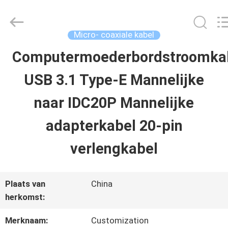
Shenzhen
Sino-
Media
Technology
Micro- coaxiale kabel
Co.,
Ltd..
Computermoederbordstroomka
HUIS
All
Rights
USB 3.1 Type-E Mannelijke
Reserved.
PRODUCTEN
naar IDC20P Mannelijke
adapterkabel 20-pin
VIDEO'S
verlengkabel
OVER
Plaats van
China
ONS
herkomst:
Merknaam:
Customization