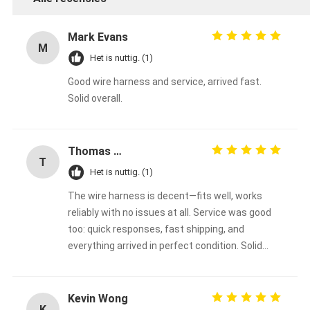
Mark Evans
M
Het is nuttig. (1)
Good wire harness and service, arrived fast.
Solid overall.
Thomas Müller
T
Het is nuttig. (1)
The wire harness is decent—fits well, works
reliably with no issues at all. Service was good
too: quick responses, fast shipping, and
everything arrived in perfect condition. Solid
overall experience, happy with the purchase.
Kevin Wong
K