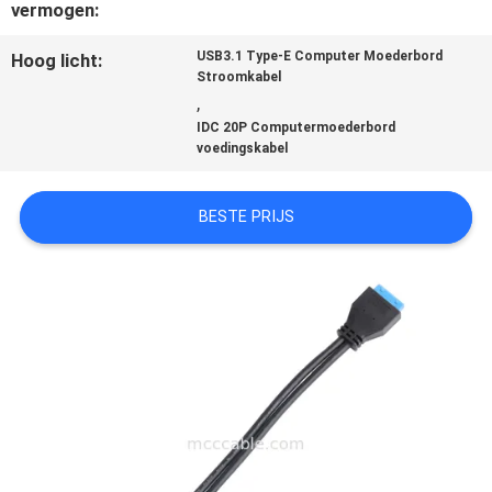
vermogen:
GEVALLEN
USB3.1 Type-E Computer Moederbord
Hoog licht:
Stroomkabel
,
VRAAG
IDC 20P Computermoederbord
voedingskabel
EEN
OFFERTE
BESTE PRIJS
SITEMAP
PRIVACYBELEID