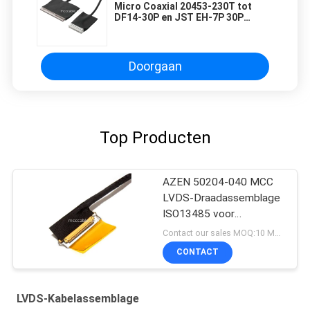
Micro Coaxial 20453-230T tot
DF14-30P en JST EH-7P 30P
Kabelassemblage 0,5 mm Pitch
OEM/ODM
Doorgaan
Top Producten
AZEN 50204-040 MCC
LVDS-Draadassemblage
ISO13485 voor
Medische Lcd Monitor
Contact our sales MOQ:10 Monsters
CONTACT
LVDS-Kabelassemblage