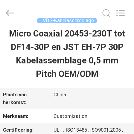
Shenzhen
Sino-
Media
Technology
LVDS-Kabelassemblage
Co.,
Ltd..
Micro Coaxial 20453-230T tot
HUIS
All
Rights
DF14-30P en JST EH-7P 30P
Reserved.
PRODUCTEN
Kabelassemblage 0,5 mm
Pitch OEM/ODM
VIDEO'S
Plaats van
China
OVER
herkomst:
ONS
Merknaam:
Customization
Certificering:
UL ，ISO13485 , ISO9001.2005 ,