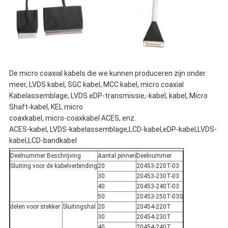
De micro coaxial kabels die we kunnen produceren zijn onder
meer, LVDS kabel, SGC kabel, MCC kabel, micro coaxial
Kabelassemblage, LVDS eDP-transmissie,-kabel, kabel, Micro
Shaft-kabel, KEL micro
coaxkabel, micro-coaxkabel ACES, enz.
ACES-kabel, LVDS-kabelassemblage
,LCD-kabel,eDP-kabel,LVDS-
kabel,LCD-bandkabel
Deelnummer Beschrijving
Aantal pinnen
Deelnummer
Sluiting voor de kabelverbinding
20
20453-220T-03
30
20453-230T-03
40
20453-240T-03
50
20453-250T-03S
delen voor stekker
Sluitingshal
20
20454-220T
30
20454-230T
40
20454-240T