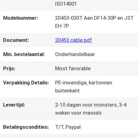
FABRIEKSTOUR
ISO14001
Modelnummer:
20453-030T Aan DF14-30P en JST
KWALITEITSCONTROLE
EH-7P
Document:
20453 cable.pdf
NEEM
Min. bestelaantal:
Onderhandelbaar
CONTACT
Prijs:
Most favorable
MET
Verpakking Details:
PE-inwendige, kartonnen
ONS
buitenkant
OP
Levertijd:
2-10 dagen voor monsters, 3-4
weken voor massa's
NIEUWS
Betalingscondities:
T/T, Paypal