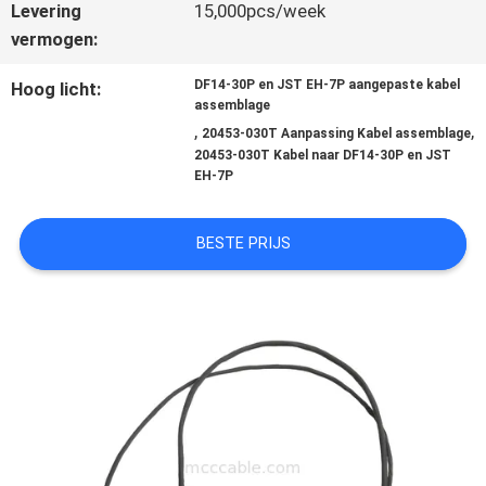
Levering
15,000pcs/week
GEVALLEN
vermogen:
DF14-30P en JST EH-7P aangepaste kabel
Hoog licht:
assemblage
VRAAG
,
,
20453-030T Aanpassing Kabel assemblage
20453-030T Kabel naar DF14-30P en JST
EEN
EH-7P
OFFERTE
BESTE PRIJS
SITEMAP
PRIVACYBELEID