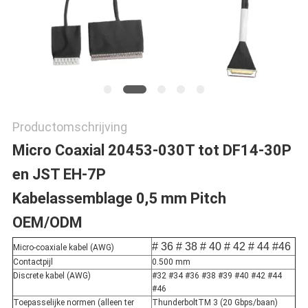
Productomschrijving
Micro Coaxial 20453-030T tot DF14-30P
en JST EH-7P
Kabelassemblage 0,5 mm Pitch
OEM/ODM
# 36
# 38
# 40
# 42
# 44
#46
Micro-coaxiale kabel (AWG)
Contactpijl
0.500 mm
Discrete kabel (AWG)
#32 #34 #36 #38 #39 #40 #42 #44
#46
Toepasselijke normen (alleen ter
ThunderboltTM 3 (20 Gbps/baan)