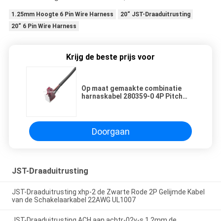
1.25mm Hoogte 6 Pin Wire Harness
20“ JST-Draaduitrusting
20“ 6 Pin Wire Harness
Krijg de beste prijs voor
Op maat gemaakte combinatie
harnaskabel 280359-0 4P Pitch
2.54mm tot CE100F22-2
Kabelconnector OEM/ODM
Doorgaan
JST-Draaduitrusting
JST-Draaduitrusting xhp-2 de Zwarte Rode 2P Gelijmde Kabel
van de Schakelaarkabel 22AWG UL1007
JST-Draaduitrusting ACH aan achtr-02v-s 1.2mm de