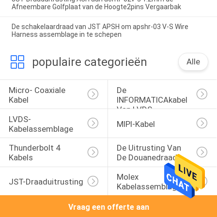
Afneembare Golfplaat van de Hoogte2pins Vergaarbak
De schakelaardraad van JST APSH om apshr-03 V-S Wire
Harness assemblage in te schepen
populaire categorieën
Alle
Micro- Coaxiale 
De 
Kabel
INFORMATICAkabel 
Van LVDS
LVDS-
MIPI-Kabel
Kabelassemblage
Thunderbolt 4 
De Uitrusting Van 
Kabels
De Douanedraad
Molex 
JST-Draaduitrusting
Kabelassemblage
Vraag een offerte aan