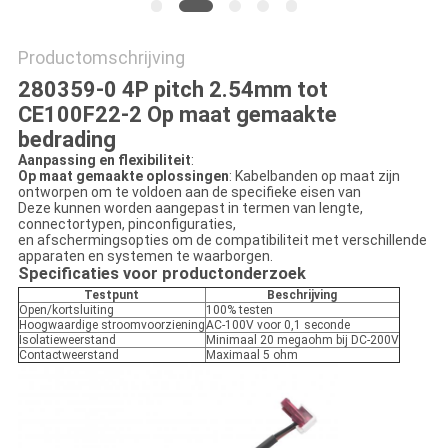
Productomschrijving
280359-0 4P pitch 2.54mm tot
CE100F22-2 Op maat gemaakte
bedrading
Aanpassing en flexibiliteit
:
Op maat gemaakte oplossingen
: Kabelbanden op maat zijn
ontworpen om te voldoen aan de specifieke eisen van
Deze kunnen worden aangepast in termen van lengte,
connectortypen, pinconfiguraties,
en afschermingsopties om de compatibiliteit met verschillende
apparaten en systemen te waarborgen.
Specificaties voor productonderzoek
Testpunt
Beschrijving
Open/kortsluiting
100% testen
Hoogwaardige stroomvoorziening
AC-100V voor 0,1 seconde
Isolatieweerstand
Minimaal 20 megaohm bij DC-200V
Contactweerstand
Maximaal 5 ohm