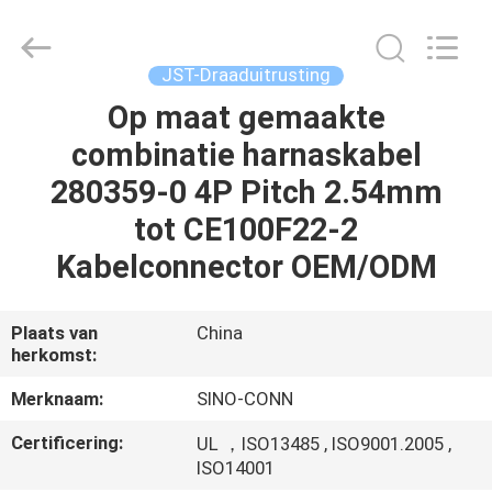
Sino-
Media
Technology
Co.,
Ltd..
JST-Draaduitrusting
All
Rights
Op maat gemaakte
HUIS
Reserved.
combinatie harnaskabel
PRODUCTEN
280359-0 4P Pitch 2.54mm
tot CE100F22-2
VIDEO'S
Kabelconnector OEM/ODM
OVER
Plaats van
China
herkomst:
ONS
Merknaam:
SINO-CONN
FABRIEKSTOUR
Certificering:
UL ，ISO13485 , ISO9001.2005 ,
ISO14001