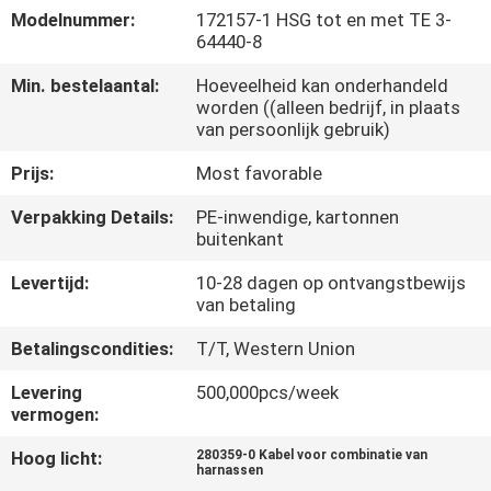
KWALITEITSCONTROLE
Modelnummer:
172157-1 HSG tot en met TE 3-
64440-8
NEEM
Min. bestelaantal:
Hoeveelheid kan onderhandeld
worden ((alleen bedrijf, in plaats
CONTACT
van persoonlijk gebruik)
MET
Prijs:
Most favorable
ONS
Verpakking Details:
PE-inwendige, kartonnen
OP
buitenkant
Levertijd:
10-28 dagen op ontvangstbewijs
NIEUWS
van betaling
Betalingscondities:
T/T, Western Union
GEVALLEN
Levering
500,000pcs/week
vermogen:
VRAAG
Hoog licht:
280359-0 Kabel voor combinatie van
EEN
harnassen
,