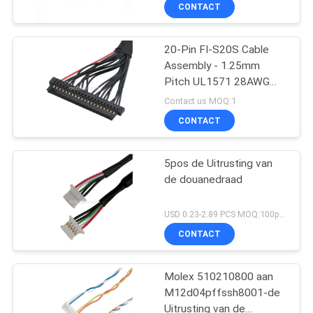
Draadband
KWALITEITSCONTROLE
CONTACT
NEEM
20-Pin FI-S20S Cable
Assembly - 1.25mm
CONTACT
Pitch UL1571 28AWG
MET
Wire
Contact us MOQ:1
ONS
CONTACT
OP
5pos de Uitrusting van
de douanedraad
NIEUWS
USD 0.23-2.89 PCS MOQ:100pcs
GEVALLEN
CONTACT
VRAAG
Molex 510210800 aan
M12d04pffssh8001-de
EEN
Uitrusting van de