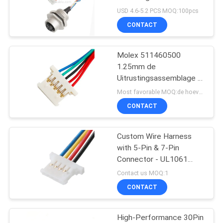
OFFERTE
Douanedraad
USD 4.6-5.2 PCS MOQ:100pcs
CONTACT
SITEMAP
Molex 511460500
1.25mm de
PRIVACYBELEID
Uitrustingsassemblage 5
Speld ISO13485 van de
Most favorable MOQ:de hoeveelheid kan overeen te komen zijn
Hoogtekabel
CONTACT
Custom Wire Harness
with 5-Pin & 7-Pin
Connector - UL1061
28AWG
Contact us MOQ:1
CONTACT
High-Performance 30Pin