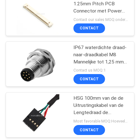
1.25mm Pitch PCB
Connector met Power
Transmission & Custom
Contact our sales MOQ:onderhandelbaar
Wire Harness
CONTACT
IP67 waterdichte draad-
naar-draadkabel M8
Mannelijke tot 1,25 mm
pitch connector UL1061
Contact us MOQ:1
CONTACT
HSG 100mm van de de
Uitrustingskabel van de
Lengtedraad de
Assemblage 2×5 Pin
Most favorable MOQ:Hoeveelheid kan onderhandeld worden ((alleen bedrijf, in plaats van persoonlijk gebruik)
Black To phd-2×5P
CONTACT