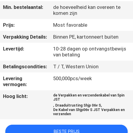
KWALITEITSCONTROLE
Min. bestelaantal:
de hoeveelheid kan overeen te
komen zijn
NEEM
Prijs:
Most favorable
CONTACT
Verpakking Details:
Binnen PE, kartonneert buiten
MET
Levertijd:
10-28 dagen op ontvangstbewijs
ONS
van betaling
OP
Betalingscondities:
T / T, Western Union
Levering
500,000pcs/week
NIEUWS
vermogen:
Hoog licht:
de Verpakken en verzendenkabel van 5pin
GEVALLEN
JST
,
,
Draaduitrusting Shjp 06v S
De Kabel van Shjp06v S JST Verpakken en
verzenden
VRAAG
EEN
BESTE PRIJS