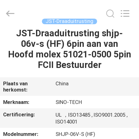
Sino-
Media
Technology
Co.,
Ltd..
JST-Draaduitrusting
All
Rights
JST-Draaduitrusting shjp-
HUIS
Reserved.
06v-s (HF) 6pin aan van
PRODUCTEN
Hoofd molex 51021-0500 5pin
FCII Bestuurder
VIDEO'S
Plaats van
China
herkomst:
OVER
ONS
Merknaam:
SINO-TECH
Certificering:
UL ，ISO13485 , ISO9001.2005 ,
FABRIEKSTOUR
ISO14001
Modelnummer:
SHJP-06V-S (HF)