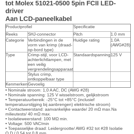
tot Molex 51021-0500 5pin FCII LED-
driver
Aan LCD-paneelkabel
Productprofiel
Specificatie
Reeks
SHJ-connector
Pitch
1.0 mm
Categorie
Verbindingen in de
Huidige rating
1.0A
vorm van krimp (draad-
(AWG#28)
op-bord type)
Type
Crimp-stijl, voor LCD-
Standaardspanning
125 V
achterlichtlampen, met
een veilig
vergrendelingsapparaat
Stylus crimp,
ontkoppelbaar type
Kenmerken
Gevoelig
• Nominale stroom: 1,0 A AC, DC (AWG #28)
• Nominale spanning: 125 V wisselstroom, gelijkstroom
• Temperatuurbereik: -25°C tot +85°C (inclusief
temperatuurstijging bij aanbrengen)
elektrische stroom)
• Contactweerstand: aanvankelijke waarde/ 20 mΩ max.Na
milieutests/ 40 mΩ max.
• Isolatieweerstand: 100 MΩ min.
• Voltage: 500 VAC/min
• Toepasselijke draad: Leidergrootte/ AWG #32 tot #28 Isolatie
O.D./ 0,54 tot 0,8 mm