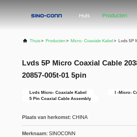
Huis
Producten
Thuis
>
Producten
>
Micro- Coaxiale Kabel
>
Lvds 5P M
Lvds 5P Micro Coaxial Cable 203
20857-005t-01 5pin
Lvds Micro- Coaxiale Kabel
I -Micro- 
5 Pin Coaxial Cable Assembly
Plaats van herkomst:
CHINA
Merknaam:
SINOCONN