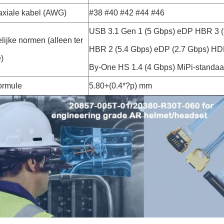
axiale kabel (AWG)
#38 #40 #42 #44 #46
USB 3.1 Gen 1 (5 Gbps) eDP HBR 3 
ijke normen (alleen ter
HBR 2 (5.4 Gbps) eDP (2.7 Gbps) HDM
e)
By-One HS 1.4 (4 Gbps) MiPi-standa
ormule
5.80+(0.4*?p) mm