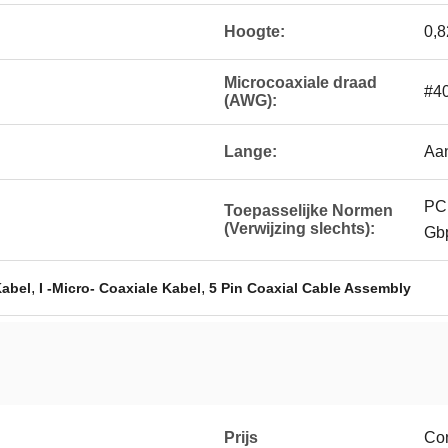
Hoogte:
0,8
Microcoaxiale draad
#40
(AWG):
Lange:
Aa
PCI
Toepasselijke Normen
(Verwijzing slechts):
Gbp
,
,
Kabel
I -Micro- Coaxiale Kabel
5 Pin Coaxial Cable Assembly
Prijs
Co