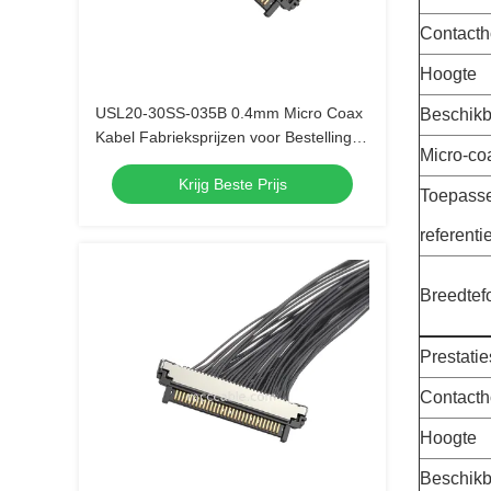
Contacth
Hoogte
USL20-30SS-035B 0.4mm Micro Coax
Beschikb
Kabel Fabrieksprijzen voor Bestellingen
Micro-co
van 1000+ Stuks
Krijg Beste Prijs
Toepassel
referenti
Breedtef
Prestatie
Contacth
Hoogte
Beschikb