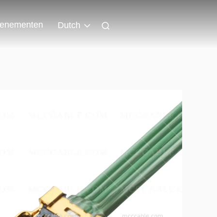
enementen
Dutch