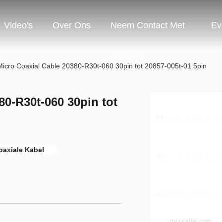
Video's
Over Ons
Neem Contact Met
Ev
Ons Op
icro Coaxial Cable 20380-R30t-060 30pin tot 20857-005t-01 5pin
80-R30t-060 30pin tot
Coaxiale Kabel