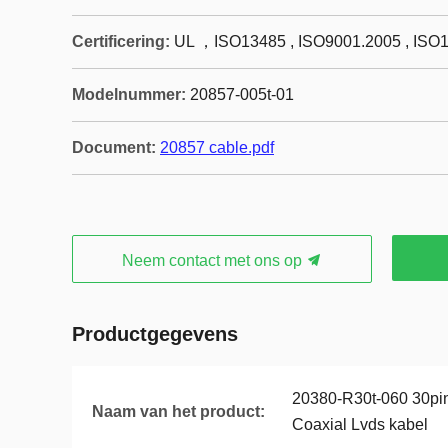
Certificering:
UL ，ISO13485 , ISO9001.2005 , ISO
Modelnummer:
20857-005t-01
Document:
20857 cable.pdf
Neem contact met ons op
Productgegevens
20380-R30t-060 30pin
Naam van het product:
Coaxial Lvds kabel