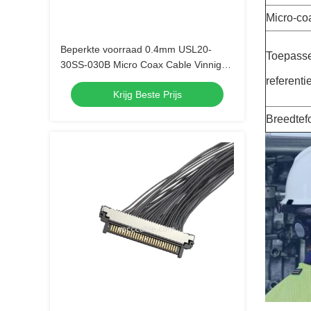
Micro-co
Beperkte voorraad 0.4mm USL20-
Toepassel
30SS-030B Micro Coax Cable Vinnige
levering voor camera OEM Bulk orders
referenti
Krijg Beste Prijs
Breedtef