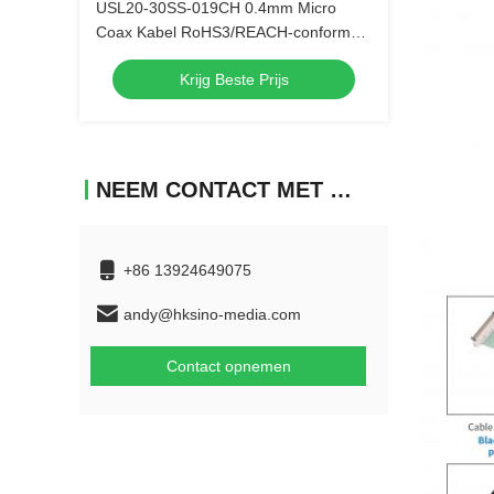
USL20-30SS-019CH 0.4mm Micro
Coax Kabel RoHS3/REACH-conform
voor EU Automobielproducenten
Krijg Beste Prijs
NEEM CONTACT MET ONS OP
+86 13924649075
andy@hksino-media.com
Contact opnemen