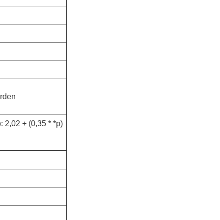
arden
 2,02 + (0,35 * *p)