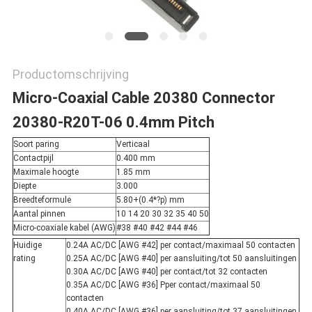
Productomschrijving
Micro-Coaxial Cable 20380 Connector
20380-R20T-06 0.4mm Pitch
Soort paring
Verticaal
Contactpijl
0.400 mm
Maximale hoogte
1.85 mm
Diepte
3.000
Breedteformule
5.80+(0.4*?p) mm
Aantal pinnen
10 14 20 30 32 35 40 50
Micro-coaxiale kabel (AWG)
#38 #40 #42 #44 #46
Huidige
0.24A AC/DC [AWG #42] per contact/maximaal 50 contacten
rating
0.25A AC/DC [AWG #40] per aansluiting/tot 50 aansluitingen
0.30A AC/DC [AWG #40] per contact/tot 32 contacten
0.35A AC/DC [AWG #36] Pper contact/maximaal 50
contacten
0.40A AC/DC [AWG #36] per aansluiting/tot 37 aansluitingen