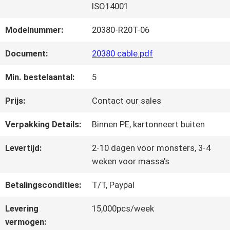
FABRIEKSTOUR
ISO14001
Modelnummer:
20380-R20T-06
KWALITEITSCONTROLE
Document:
20380 cable.pdf
Min. bestelaantal:
5
NEEM
CONTACT
Prijs:
Contact our sales
MET
Verpakking Details:
Binnen PE, kartonneert buiten
ONS
Levertijd:
2-10 dagen voor monsters, 3-4
weken voor massa's
OP
Betalingscondities:
T/T, Paypal
NIEUWS
Levering
15,000pcs/week
vermogen: