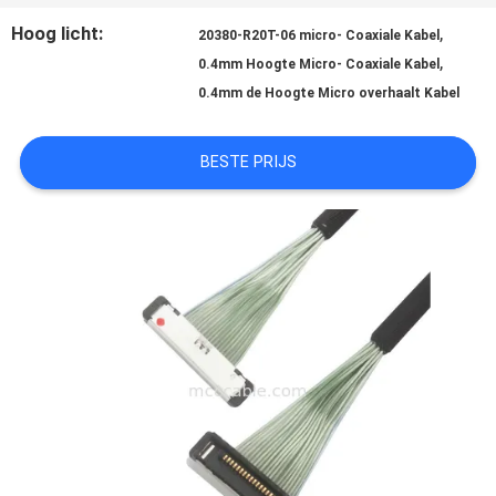
Hoog licht:
,
GEVALLEN
20380-R20T-06 micro- Coaxiale Kabel
,
0.4mm Hoogte Micro- Coaxiale Kabel
0.4mm de Hoogte Micro overhaalt Kabel
VRAAG
BESTE PRIJS
EEN
OFFERTE
SITEMAP
PRIVACYBELEID