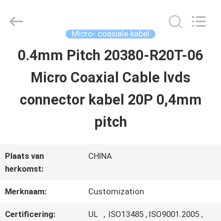
Shenzhen
Sino-
Media
Technology
Micro- coaxiale kabel
Co.,
Ltd..
0.4mm Pitch 20380-R20T-06
HUIS
All
Rights
Micro Coaxial Cable lvds
Reserved.
PRODUCTEN
connector kabel 20P 0,4mm
pitch
VIDEO'S
Plaats van
CHINA
OVER
herkomst:
ONS
Merknaam:
Customization
Certificering:
UL ，ISO13485 , ISO9001.2005 ,