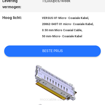
Levering
15,000pcs/week
vermogen:
GEVALLEN
Hoog licht:
,
VERSUS IIF-Micro- Coaxiale Kabel
,
20862-040T-01 micro- Coaxiale Kabel
VRAAG
,
0.50 mm Micro Coaxial Cable
EEN
50 mm-Micro- Coaxiale Kabel
OFFERTE
BESTE PRIJS
SITEMAP
PRIVACYBELEID