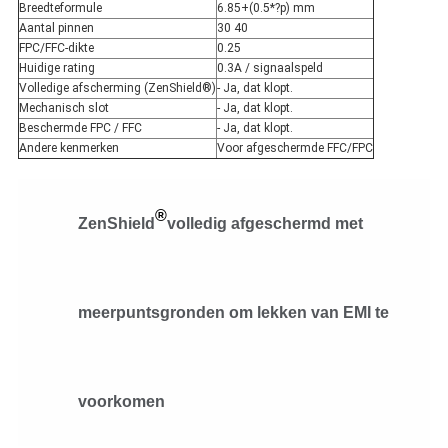
Breedteformule
6.85+(0.5*?p) mm
Aantal pinnen
30 40
FPC/FFC-dikte
0.25
Huidige rating
0.3A / signaalspeld
Volledige afscherming (ZenShield®)
- Ja, dat klopt.
Mechanisch slot
- Ja, dat klopt.
Beschermde FPC / FFC
- Ja, dat klopt.
Andere kenmerken
Voor afgeschermde FFC/FPC
®
ZenShield
volledig afgeschermd met
meerpuntsgronden om lekken van EMI te
voorkomen