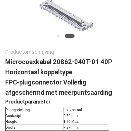
Productomschrijving
Microcoaxkabel 20862-040T-01 40P
Horizontaal koppeltype
FPC-plugconnector Volledig
afgeschermd met meerpuntsaarding
Productparameter
Paringsrichting
horizontaal
Contactpijl
0.50 mm
Hoogte
1.20 Max.
Diepte
7.27 mm