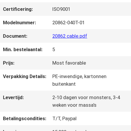
FABRIEKSTOUR
Certificering:
ISO9001
KWALITEITSCONTROLE
Modelnummer:
20862-040T-01
Document:
20862 cable.pdf
NEEM
Min. bestelaantal:
5
CONTACT
Prijs:
Most favorable
MET
Verpakking Details:
PE-inwendige, kartonnen
ONS
buitenkant
OP
Levertijd:
2-10 dagen voor monsters, 3-4
weken voor massa's
Betalingscondities:
T/T, Paypal
NIEUWS