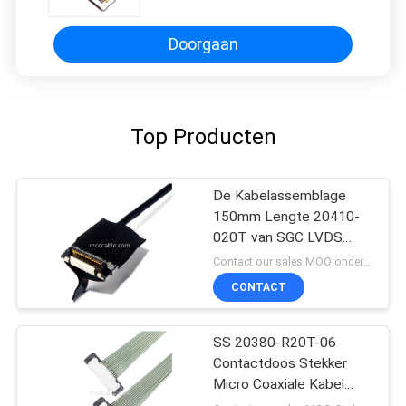
Doorgaan
Top Producten
De Kabelassemblage
150mm Lengte 20410-
020T van SGC LVDS
voor LCD het Scherm
Contact our sales MOQ:onderhandelbaar
CONTACT
SS 20380-R20T-06
Contactdoos Stekker
Micro Coaxiale Kabel
Connector