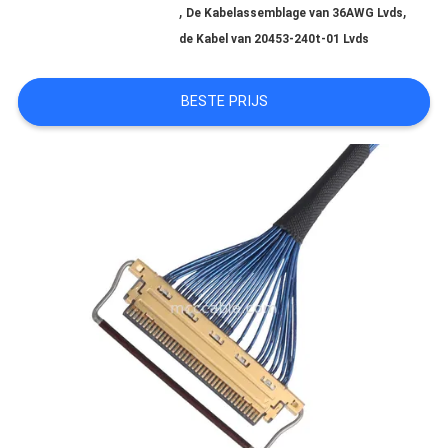
,
,
De Kabelassemblage van 36AWG Lvds
GEVALLEN
de Kabel van 20453-240t-01 Lvds
BESTE PRIJS
VRAAG
EEN
OFFERTE
SITEMAP
PRIVACYBELEID