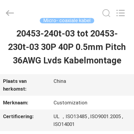
Shenzhen
Sino-
Media
Technology
Micro- coaxiale kabel
Co.,
Ltd..
20453-240t-03 tot 20453-
HUIS
All
Rights
230t-03 30P 40P 0.5mm Pitch
Reserved.
PRODUCTEN
36AWG Lvds Kabelmontage
VIDEO'S
Plaats van
China
herkomst:
OVER
Merknaam:
Customization
ONS
Certificering:
UL ，ISO13485 , ISO9001.2005 ,
ISO14001