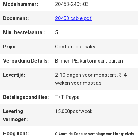
FABRIEKSTOUR
Modelnummer:
20453-240t-03
Document:
20453 cable.pdf
KWALITEITSCONTROLE
Min. bestelaantal:
5
NEEM
Prijs:
Contact our sales
CONTACT
Verpakking Details:
Binnen PE, kartonneert buiten
MET
Levertijd:
2-10 dagen voor monsters, 3-4
weken voor massa's
ONS
Betalingscondities:
T/T, Paypal
OP
Levering
15,000pcs/week
vermogen:
NIEUWS
Hoog licht:
0.4mm de Kabelassemblage van Hoogtelvds