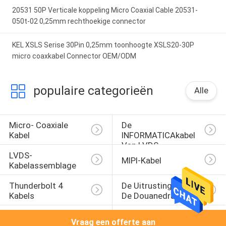
20531 50P Verticale koppeling Micro Coaxial Cable 20531-
050t-02 0,25mm rechthoekige connector
KEL XSLS Serise 30Pin 0,25mm toonhoogte XSLS20-30P
micro coaxkabel Connector OEM/ODM
populaire categorieën
Alle
Micro- Coaxiale 
De 
Kabel
INFORMATICAkabel 
Van LVDS
LVDS-
MIPI-Kabel
Kabelassemblage
Thunderbolt 4 
De Uitrusting Van 
Kabels
De Douanedraad
Molex 
JST-Draaduitrusting
Vraag een offerte aan
Kabelassemblage