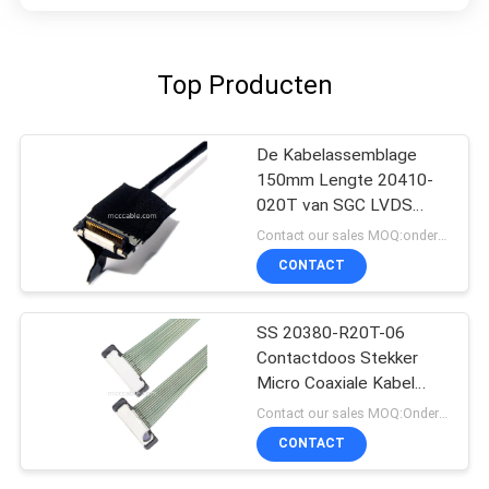
Top Producten
De Kabelassemblage
150mm Lengte 20410-
020T van SGC LVDS
voor LCD het Scherm
Contact our sales MOQ:onderhandelbaar
CONTACT
SS 20380-R20T-06
Contactdoos Stekker
Micro Coaxiale Kabel
Connector
Contact our sales MOQ:Onderhandelbaar
CONTACT