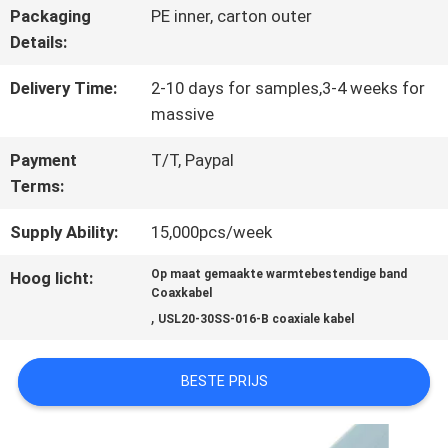
FABRIEKSTOUR
Packaging
PE inner, carton outer
Details:
KWALITEITSCONTROLE
Delivery Time:
2-10 days for samples,3-4 weeks for
massive
NEEM
Payment
T/T, Paypal
Terms:
CONTACT
Supply Ability:
15,000pcs/week
MET
Op maat gemaakte warmtebestendige band
Hoog licht:
ONS
Coaxkabel
,
USL20-30SS-016-B coaxiale kabel
OP
BESTE PRIJS
NIEUWS