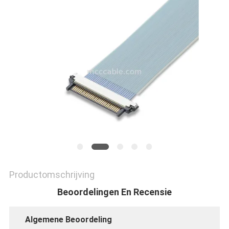
GEVALLEN
VRAAG
EEN
OFFERTE
SITEMAP
Productomschrijving
PRIVACYBELEID
Beoordelingen En Recensie
Algemene Beoordeling