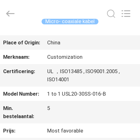
Shenzhen
Sino-
Media
Technology
Micro- coaxiale kabel
Co.,
Ltd..
HUIS
All
Rights
Place of Origin:
China
Reserved.
PRODUCTEN
Merknaam:
Customization
Certificering:
UL ，ISO13485 , ISO9001.2005 ,
VIDEO'S
ISO14001
Model Number:
1 to 1 USL20-30SS-016-B
OVER
Min.
5
bestelaantal:
ONS
Prijs:
Most favorable