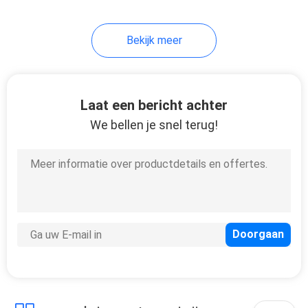
32
Bekijk meer
De Uitbreidingskabel
van hoge
snelheidsusb
Laat een bericht achter
We bellen je snel terug!
31
De Kabel van FFC
FPC