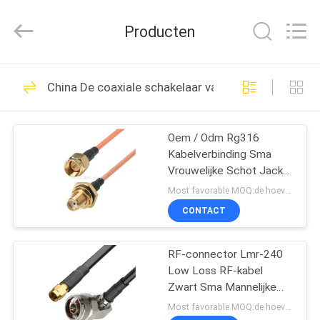
Sino-
Media
Technology
Producten
Co.,
Ltd..
All
Rights
HUIS
Reserved.
303
China De coaxiale schakelaar van rf
micro- coaxiale
PRODUCTEN
kabel
Oem / Odm Rg316
Kabelverbinding Sma
VIDEO'S
Vrouwelijke Schot Jack
naar Mannelijke Rechte
Most favorable MOQ:de hoeveelheid kan overeen te komen zijn
Plug
OVER
CONTACT
77
ONS
De
RF-connector Lmr-240
Low Loss RF-kabel
FABRIEKSTOUR
INFORMATICAkabel
Zwart Sma Mannelijke
rechte aansluiting naar N
Most favorable MOQ:de hoeveelheid kan overeen te komen zijn
van LVDS