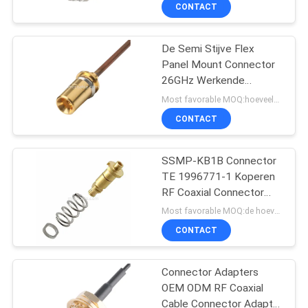
Mannelijke aansluiting
KWALITEITSCONTROLE
CONTACT
Rechte hoek aansluiting
NEEM
De Semi Stijve Flex
157
Panel Mount Connector
CONTACT
26GHz Werkende
LVDS-
MET
Frequentie van TE
Most favorable MOQ:hoeveelheid kan overeen te komen zijn
Kabelassemblage
2157248-1
ONS
CONTACT
OP
SSMP-KB1B Connector
TE 1996771-1 Koperen
NIEUWS
RF Coaxial Connector
7
CBL CNTCT Coaxial
Most favorable MOQ:de hoeveelheid kan overeen te komen zijn
Cable
GEVALLEN
CONTACT
MIPI-kabel
VRAAG
Connector Adapters
OEM ODM RF Coaxial
EEN
Cable Connector Adapter