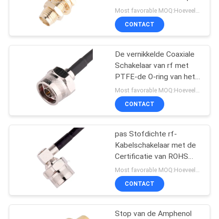
OFFERTE
SMA-F-Jack naar
Most favorable MOQ:Hoeveelheid kan onderhandeld worden ((alleen bedrijf, in plaats van persoonlijk gebruik)
Custom Plug
CONTACT
26
SITEMAP
Thunderbolt 4
De vernikkelde Coaxiale
Schakelaar van rf met
Kabels
PRIVACYBELEID
PTFE-de O-ring van het
Isolatiesilicium
Most favorable MOQ:Hoeveelheid kan onderhandeld worden ((alleen bedrijf, in plaats van persoonlijk gebruik)
CONTACT
pas Stofdichte rf-
165
Kabelschakelaar met de
De uitrusting van de
Certificatie van ROHS
aan ISO9001
Most favorable MOQ:Hoeveelheid kan onderhandeld worden ((alleen bedrijf, in plaats van persoonlijk gebruik)
douanedraad
CONTACT
Stop van de Amphenol