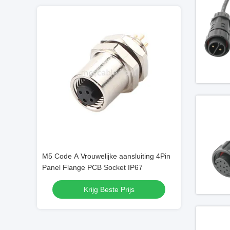
uiting 4Pin
M5 Code A Vrouwelijke aansluiting 4Pin
M5 Code A Vrouwe
P67
Panel Flange PCB Socket IP67
Panel Flange PC
s
Krijg Beste Prijs
Krij