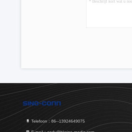
Telefoon：86--13924649075