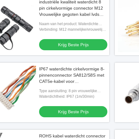
industriële kwaliteit waterdicht 8
pin cirkelvormige connector M12
Vrouwelijke gegoten kabel lvds
display connector
Naam van het product: Waterdichte
cirkelvormige aansluitingen M12 kabel
Verbinding: M12 mannelijke/vrouwelijke
rechte kabel
gegoten kabel
Krijg Beste Prijs
IP67 waterdichte cirkelvormige 8-
pinnenconnector SA812/S8S met
CAT5e-kabel voor
camerasystemen
Type aansluiting: 8 pin vrouwelijke
soldeerkop
Waterdichtheid: IP67 (1m/30min)
Krijg Beste Prijs
ROHS kabel waterdicht connector