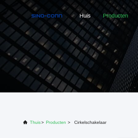
Huis
Producten
Thuis
>
Producten
>
Cirkelschakelaar