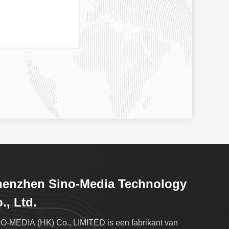
henzhen Sino-Media Technology
., Ltd.
O-MEDIA (HK) Co., LIMITED is een fabrikant van