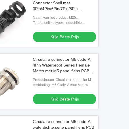
Connector Shell met
3Pin/4Pin/6Pin/7Pin/8Pin
Ondersteunt Customized Wire
Naam van het product: M25
Processing OEM/ODM
verbindingsschelp
Toepasselijke types: Industriële
connectoren,
automatiseringsapparatuur,
Krijg Beste Prijs
cirkelvormige waterdichte connectoren
Circulaire connector M5 code-A
4Pin Waterproof Series Female
Mates met M5 panel flens PCB
mannelijke stopcontact
Productnaam: Circulaire connector M5
code-A Vrouwelijk
Verbinding: M5 Code-A man Vrouw
Krijg Beste Prijs
Circulaire connector M5 code-A
waterdichte serie panel flens PCB