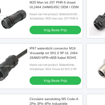
M20 Man tot JST PHR-6 draad
UL2464 24AWGX5C OEM / ODM
Naam van het product: Waterdicht M20
mannetje naar JST PHR-6
Schakelaar: M20 man aan JST PHR-6
Krijg Beste Prijs
IP67 waterdicht connector M16
Vrouwelijk tot SH1.0 9P UL 2464
28AWG*4PR+AEB Kabel ROHS
Naam van het product: Waterdichte
aansluiting M16 Vrouwelijke tot SH1.0
Schakelaar: M16 Vrouw tot SH1.0 9P
lijke aansluiting 4Pin
9P
B Socket IP67
Krijg Beste Prijs
g Beste Prijs
Circulaire aansluiting M5 Code-A
2Pin 3Pin 4Pin Industriële