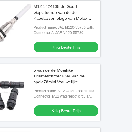
M12 1424135 de Goud
Geplateerde van de de
Kabelassemblage van Molex
Ethernet Partner van de Golfplaat
Product name: JAE M120-55780 with
Eindclik
with PHOENIX M12 1424135
Connector A: JAE M120-55780
Krijg Beste Prijs
5 van de de Moeilijke
situatieschroef FKM van de
speld78mini Vrouwelijke
Cirkelschakelaar de Zegelrings
Product name: M12 waterproof circular
bekwame Assemblage
connector
Connector: M12 waterproof circular
connector
Krijg Beste Prijs