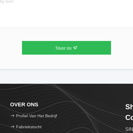
Stuur nu
OVER ONS
S
Profiel Van Het Bedrijf
Co
Fabriekstocht
SIN