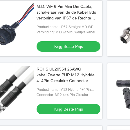
M.D. WF 6 Pin Mini Din Cable,
schakelaar van de de Kabel lvds
vertoning van IP67 de Rechte
Isobus
Product name: IP67 Straight MD WF
Female Mini Din ISOBUS Connector
Verbinding: M.D.wf Vrouwelijke kabel
Cable
Krijg Beste Prijs
ROHS UL20554 26AWG
kabel,Zwarte PUR M12 Hybride
4+4Pin Circulaire Connector
Product name: M12 Hybrid 4+4Pin
Circular connector
Connector: M12 4+4 Pin Circular
connector
Krijg Beste Prijs