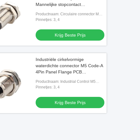
Mannelijke stopcontact
Ondersteuning 3-kern en 4-kern
Productnaam: Circulaire connector M5
aanpassing IP67
code-A
Pinnetjes: 3, 4
Krijg Beste Prijs
Industriële cirkelvormige
waterdichte connector M5 Code-A
4Pin Panel Flange PCB
Vrouwelijke stopcontact IP67
Productnaam: Industrial Control M5
code-A vrouwelijke 4pin
Pinnetjes: 3, 4
Krijg Beste Prijs