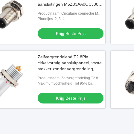
aansluitingen M5Z03AA0OCJ009-
M5 voor slot
Productnaam: Circulaire connector M5
code-A
Pinnetjes: 2, 3, 4
Krijg Beste Prijs
Zelfvergrendelend T2 8Pin
cirkelvormig aansluitpaneel, vaste
stekker zonder vergrendeling,
industriële oplossing
Productnaam: Zelfvergrendeling T2 8Pin
cirkelvormige aansluiting
Maximumvochtigheid: Tot 95% bij
60°C/140°F
Krijg Beste Prijs