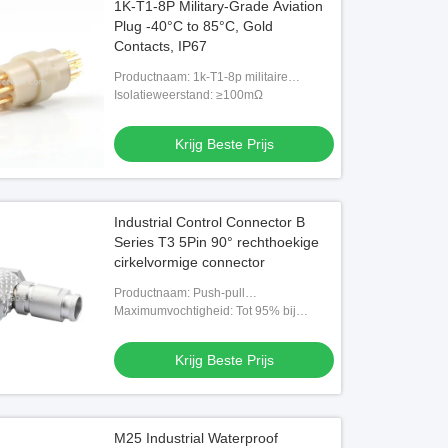
1K-T1-8P Military-Grade Aviation
Plug -40°C to 85°C, Gold
Contacts, IP67
Productnaam: 1k-T1-8p militaire
luchtvaart
Isolatieweerstand: ≥100mΩ
Krijg Beste Prijs
Industrial Control Connector B
Series T3 5Pin 90° rechthoekige
cirkelvormige connector
Productnaam: Push-pull
zelfvergrendelende T3 5Pin
Maximumvochtigheid: Tot 95% bij
rechthoekige 90° aansluiting
60°C/140°F
Krijg Beste Prijs
M25 Industrial Waterproof