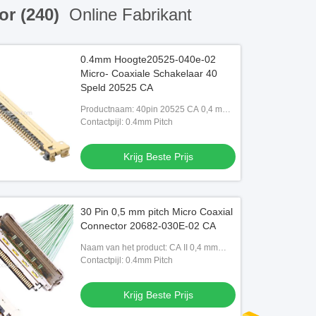
or (240)
Online Fabrikant
0.4mm Hoogte20525-040e-02
Micro- Coaxiale Schakelaar 40
Speld 20525 CA
Productnaam: 40pin 20525 CA 0,4 mm
pitch 20525-040E-02 micro coaxiale
Contactpijl: 0.4mm Pitch
connector
Krijg Beste Prijs
30 Pin 0,5 mm pitch Micro Coaxial
Connector 20682-030E-02 CA
Naam van het product: CA II 0,4 mm
pitch 20682-030E-02 Micro coaxiale
Contactpijl: 0.4mm Pitch
aansluiting
Krijg Beste Prijs