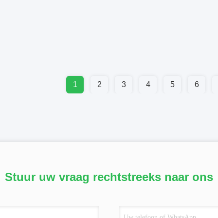
1
2
3
4
5
6
Stuur uw vraag rechtstreeks naar ons