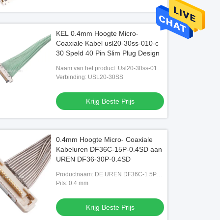
KEL 0.4mm Hoogte Micro-
Coaxiale Kabel usl20-30ss-010-c
30 Speld 40 Pin Slim Plug Design
Naam van het product: Usl20-30ss-010-
c
Verbinding: USL20-30SS
Krijg Beste Prijs
0.4mm Hoogte Micro- Coaxiale
Kabeluren DF36C-15P-0.4SD aan
UREN DF36-30P-0.4SD
Productnaam: DE UREN DF36C-1 5P-
0.4SD-UREN DF36-30P-0 VAN 0.4PIN
Pits: 0.4 mm
15PIN. 4SD 30 PIN For Surveillance
Camera
Krijg Beste Prijs