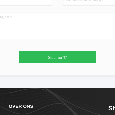
Stuur nu
OVER ONS
S