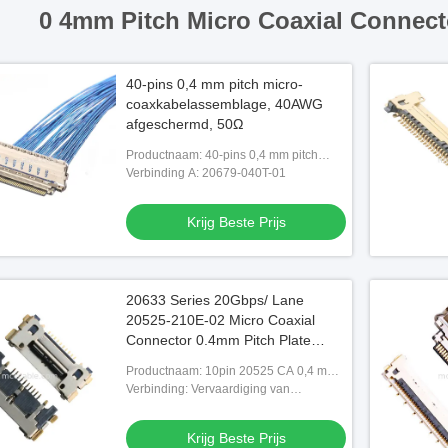
0 4mm Pitch Micro Coaxial Connect
40-pins 0,4 mm pitch micro-
coaxkabelassemblage, 40AWG
afgeschermd, 50Ω
Productnaam: 40-pins 0,4 mm pitch
micro-coaxkabelassemblage
Verbinding A: 20679-040T-01
Krijg Beste Prijs
20633 Series 20Gbps/ Lane
20525-210E-02 Micro Coaxial
Connector 0.4mm Pitch Plate
Eindzitjes
Productnaam: 10pin 20525 CA 0,4 mm
pitch 20525-210E-02 micro coaxiale
Verbinding: Vervaardiging van
connector
elektrische apparatuur
Krijg Beste Prijs