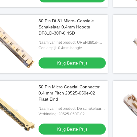
30 Pin Df 81 Micro- Coaxiale
Schakelaar 0.4mm Hoogte
DF81D-30P-0.4SD
Naam van het product: URENdf81d-
30p-0.4sd Schakelaar
Contactpijl: 0.4mm hoogte
Krijg Beste Prijs
50 Pin Micro Coaxial Connector
0,4 mm Pitch 20525-050e-02
Plaat Eind
Naam van het product: De schakelaar
van het de Plaateind van ®-CA 20525-
Verbinding: 20525-050E-02
050E-02
Krijg Beste Prijs