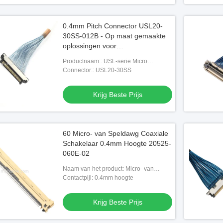
0.4mm Pitch Connector USL20-
30SS-012B - Op maat gemaakte
oplossingen voor
bewakingssystemen
Productnaam:: USL-serie Micro
coaxkabel Kel USL20-30SS IDC-kabel
Connector:: USL20-30SS
Krijg Beste Prijs
60 Micro- van Speldawg Coaxiale
Schakelaar 0.4mm Hoogte 20525-
060E-02
Naam van het product: Micro- van
20525-060E-02 coaxiale schakelaar
Contactpijl: 0.4mm hoogte
Krijg Beste Prijs