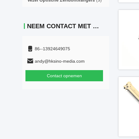
Vezel Optische Zendontvangers
(9)
NEEM CONTACT MET ONS OP
86--13924649075
andy@hksino-media.com
Contact opnemen