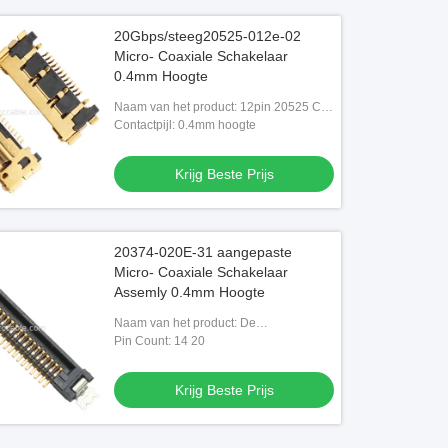
20Gbps/steeg20525-012e-02
Micro- Coaxiale Schakelaar
0.4mm Hoogte
Naam van het product: 12pin 20525 CA
0,4 mm-hoogte20525-012e-02 micro-
Contactpijl: 0.4mm hoogte
coaxiale schakelaar
Krijg Beste Prijs
20374-020E-31 aangepaste
Micro- Coaxiale Schakelaar
Assemly 0.4mm Hoogte
Naam van het product: De
Schakelaarassemblage van 20374-
Pin Count: 14 20
020E-31
Krijg Beste Prijs