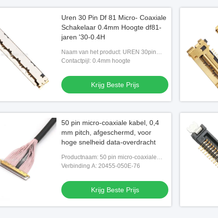
Uren 30 Pin Df 81 Micro- Coaxiale
Schakelaar 0.4mm Hoogte df81-
jaren '30-0.4H
Naam van het product: UREN 30pin
df81 0,4 mm-hoogte df81-jaren '30-0.4H
Contactpijl: 0.4mm hoogte
Micro- coaxiale schakelaar
Krijg Beste Prijs
50 pin micro-coaxiale kabel, 0,4
mm pitch, afgeschermd, voor
hoge snelheid data-overdracht
Productnaam: 50 pin micro-coaxiale
kabel
Verbinding A: 20455-050E-76
Krijg Beste Prijs