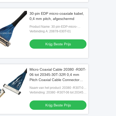
30-pin EDP micro-coaxiale kabel,
0,4 mm pitch, afgeschermd
Product Name: 30 pin-EDP-micro-
coaxiale kabel
Verbinding A: 20878-030T-01
Krijg Beste Prijs
Micro Coaxial Cable 20380 -R30T-
06 tot 20345-30T-32R 0,4 mm
Pitch Coaxial Cable Connector
ROHS
Naam van het product: 20380 -R30T-06
tot 20345-30T-32R
Verbinding: 20380 -R30T-06 tot 20345-
30T-32R
Krijg Beste Prijs